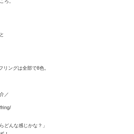
ころ。
と
ーフリングは全部で8色。
介／
fring/
らどんな感じかな？」
ず！