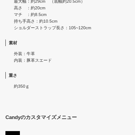
最大幅：約29cm （底幅約20.5cm）
高さ ：約20cm
マチ ：約8.5cm
持ち手高さ：約10.5cm
ショルダーストラップ長さ：105~120cm
素材
外装：牛革
内装：豚革スエード
重さ
約350ｇ
Candyのカスタマイズメニュー